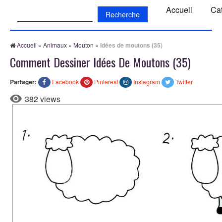
Recherche:
Accueil
Ca
Accueil
»
Animaux
»
Mouton
»
Idées de moutons (35)
Comment Dessiner Idées De Moutons (35)
Partager:
Facebook
Pinterest
Instagram
Twitter
382 views