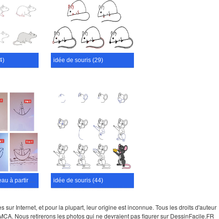
4)
idée de souris (29)
Dessine un bateau à partir de la lettre A
idée de souris (44)
ur Internet, et pour la plupart, leur origine est inconnue. Tous les droits d'auteur
e DMCA. Nous retirerons les photos qui ne devraient pas figurer sur DessinFacile.FR