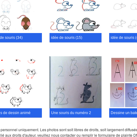
de souris (34)
idée de souris (15)
idée de souris (
is de dessin animé
Une souris du numéro 2
sonnel uniquement. Les photos sont soit libres de droits, soit largement diffusées s
lié aux droits d'auteur, veuillez nous contacter ou remplir le formulaire de plaint