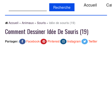
Recherche:
Accueil
Ca
Accueil
»
Animaux
»
Souris
»
idée de souris (19)
Comment Dessiner Idée De Souris (19)
Partager:
Facebook
Pinterest
Instagram
Twitter