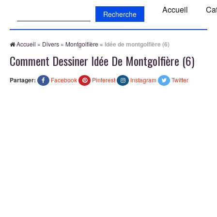
Recherche:
Accueil
Ca
Accueil
»
Divers
»
Montgolfière
»
Idée de montgolfière (6)
Comment Dessiner Idée De Montgolfière (6)
Partager:
Facebook
Pinterest
Instagram
Twitter