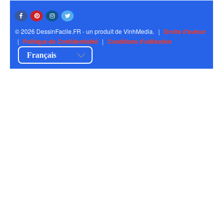
© 2026 DessinFacile.FR - un produit de VinhMedia.
|
Droits d'auteur
|
Politique de Confidentialité
|
Conditions d'utilisation
Français