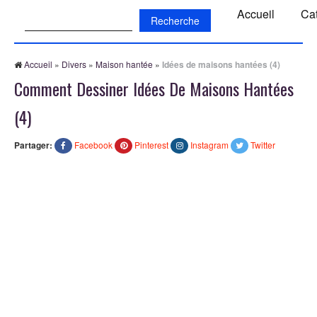
Recherche:
Accueil
Ca
Accueil
»
Divers
»
Maison hantée
»
Idées de maisons hantées (4)
Comment Dessiner Idées De Maisons Hantées
(4)
Partager:
Facebook
Pinterest
Instagram
Twitter