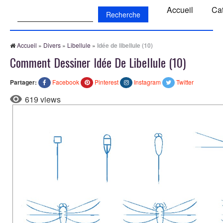
Recherche:
Accueil
Ca
Accueil
»
Divers
»
Libellule
»
Idée de libellule (10)
Comment Dessiner Idée De Libellule (10)
Partager:
Facebook
Pinterest
Instagram
Twitter
619 views