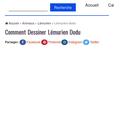
Recherche:
Accueil
Ca
Accueil
»
Animaux
»
Lémurien
»
Lémurien dodu
Comment Dessiner Lémurien Dodu
Partager:
Facebook
Pinterest
Instagram
Twitter