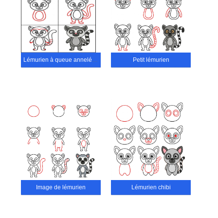
Lémurien à queue annelée mignon
Petit lémurien
Image de lémurien
Lémurien chibi