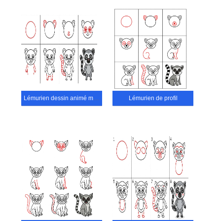
Lémurien dessin animé mignon
Lémurien de profil