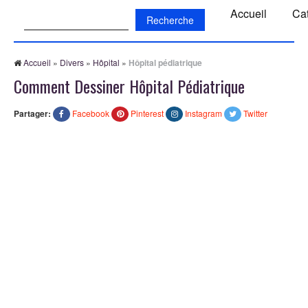
Recherche:
Accueil
Ca
Accueil
»
Divers
»
Hôpital
»
Hôpital pédiatrique
Comment Dessiner Hôpital Pédiatrique
Partager:
Facebook
Pinterest
Instagram
Twitter