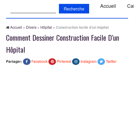
Recherche:
Accueil
Ca
Accueil
»
Divers
»
Hôpital
»
Construction facile d’un hôpital
Comment Dessiner Construction Facile D’un
Hôpital
Partager:
Facebook
Pinterest
Instagram
Twitter