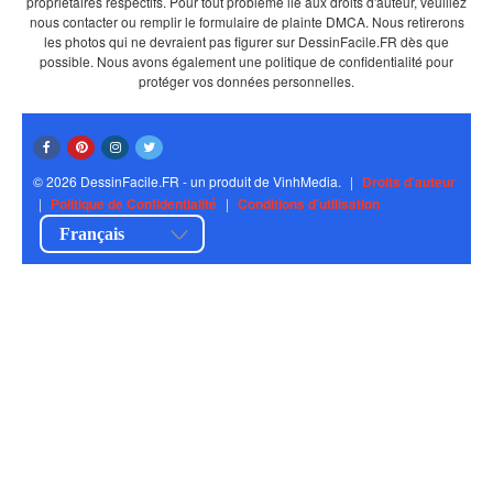
propriétaires respectifs. Pour tout problème lié aux droits d'auteur, veuillez
nous contacter ou remplir le formulaire de plainte DMCA. Nous retirerons
les photos qui ne devraient pas figurer sur DessinFacile.FR dès que
possible. Nous avons également une politique de confidentialité pour
protéger vos données personnelles.
© 2026 DessinFacile.FR - un produit de VinhMedia.
|
Droits d'auteur
|
Politique de Confidentialité
|
Conditions d'utilisation
Français