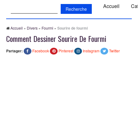
Recherche:
Accueil
Ca
Accueil
»
Divers
»
Fourmi
»
Sourire de fourmi
Comment Dessiner Sourire De Fourmi
Partager:
Facebook
Pinterest
Instagram
Twitter