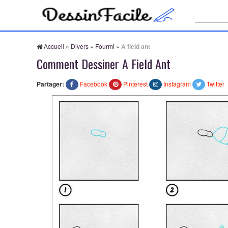
Recherche
Accueil
»
Divers
»
Fourmi
»
A field ant
Comment Dessiner A Field Ant
Partager:
Facebook
Pinterest
Instagram
Twitter