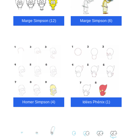
Marge Simpson (12)
Marge Simpson (6)
Homer Simpson (4)
Idées Phénix (1)