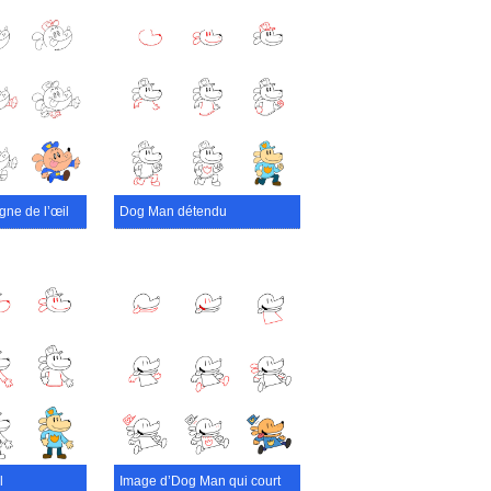
gne de l’œil
Dog Man détendu
l
Image d’Dog Man qui court