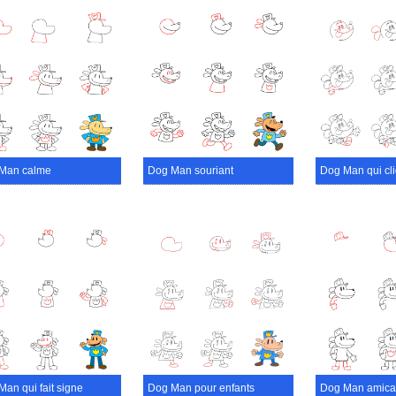
Man calme
Dog Man souriant
Dog Man qui cli
an qui fait signe
Dog Man pour enfants
Dog Man amica