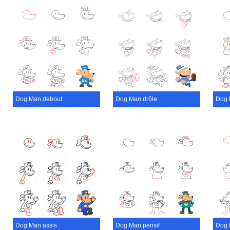
Dog Man debout
Dog Man drôle
Dog 
Dog Man assis
Dog Man pensif
Dog M