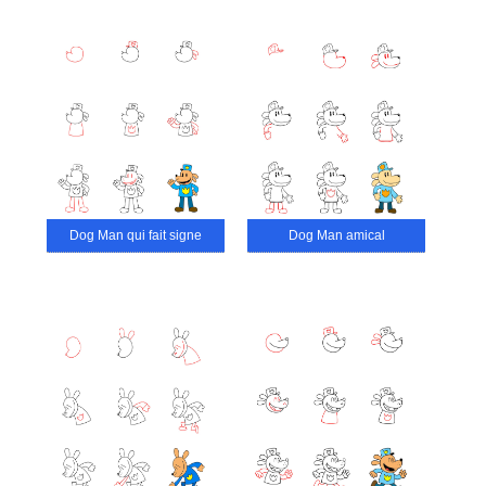
Dog Man qui fait signe
Dog Man amical