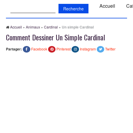
Recherche:
Accueil
Ca
Accueil
»
Animaux
»
Cardinal
»
Un simple Cardinal
Comment Dessiner Un Simple Cardinal
Partager:
Facebook
Pinterest
Instagram
Twitter