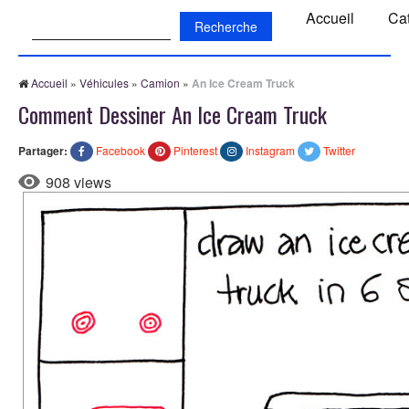
Recherche:
Accueil
Ca
Accueil
»
Véhicules
»
Camion
»
An Ice Cream Truck
Comment Dessiner An Ice Cream Truck
Partager:
Facebook
Pinterest
Instagram
Twitter
908 views