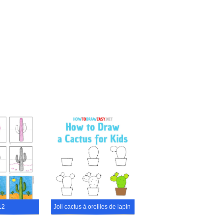
12
Joli cactus à oreilles de lapin