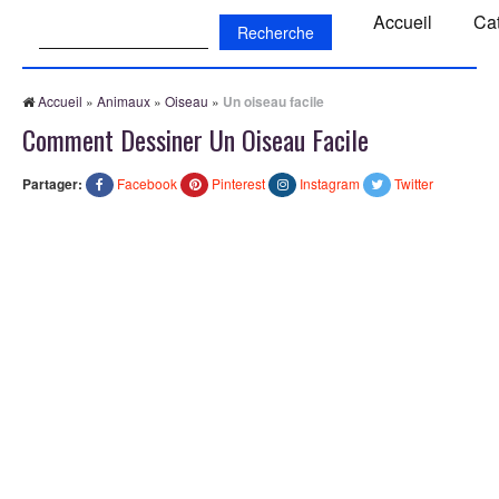
Recherche:
Accueil
Ca
Accueil
»
Animaux
»
Oiseau
»
Un oiseau facile
Comment Dessiner Un Oiseau Facile
Partager:
Facebook
Pinterest
Instagram
Twitter