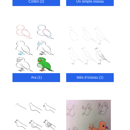
Colibri (2)
Un simple oiseau
Ara (1)
Idée d’oiseau (1)