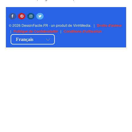
© 2026 DessinFacile.FR - un produit de VinhMedia.
|
Droits d'auteur
|
Politique de Confidentialité
|
Conditions d'utilisation
Français