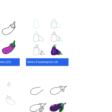
nes (15)
Idées d’aubergines (4)