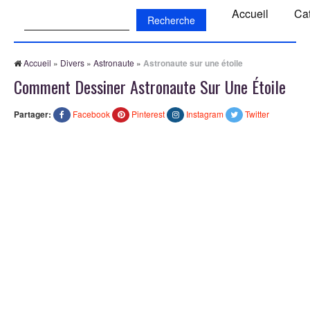
Recherche:
Accueil
Ca
Accueil
»
Divers
»
Astronaute
»
Astronaute sur une étoile
Comment Dessiner Astronaute Sur Une Étoile
Partager:
Facebook
Pinterest
Instagram
Twitter