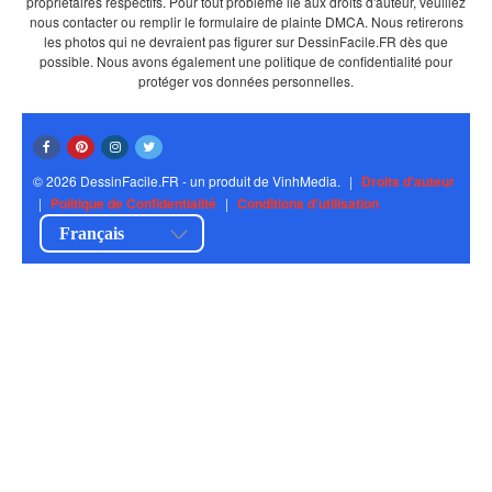
propriétaires respectifs. Pour tout problème lié aux droits d'auteur, veuillez
nous contacter ou remplir le formulaire de plainte DMCA. Nous retirerons
les photos qui ne devraient pas figurer sur DessinFacile.FR dès que
possible. Nous avons également une politique de confidentialité pour
protéger vos données personnelles.
© 2026 DessinFacile.FR - un produit de VinhMedia.
|
Droits d'auteur
|
Politique de Confidentialité
|
Conditions d'utilisation
Français