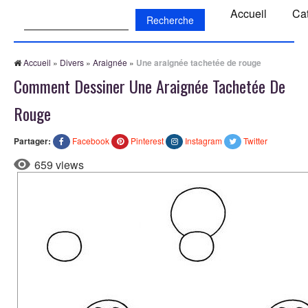
Recherche:
Accueil
Ca
Accueil
»
Divers
»
Araignée
»
Une araignée tachetée de rouge
Comment Dessiner Une Araignée Tachetée De
Rouge
Partager:
Facebook
Pinterest
Instagram
Twitter
659 views