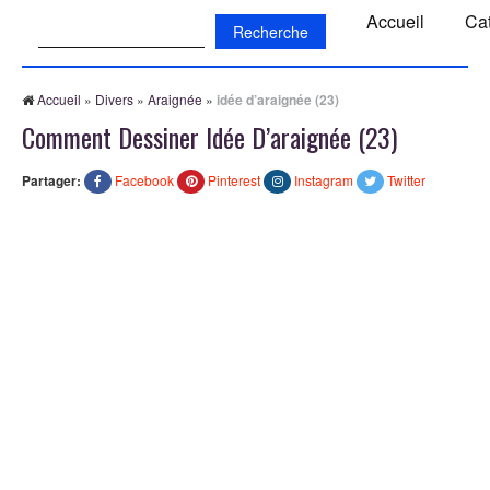
Recherche:
Accueil
Ca
Accueil
»
Divers
»
Araignée
»
idée d’araignée (23)
Comment Dessiner Idée D’araignée (23)
Partager:
Facebook
Pinterest
Instagram
Twitter