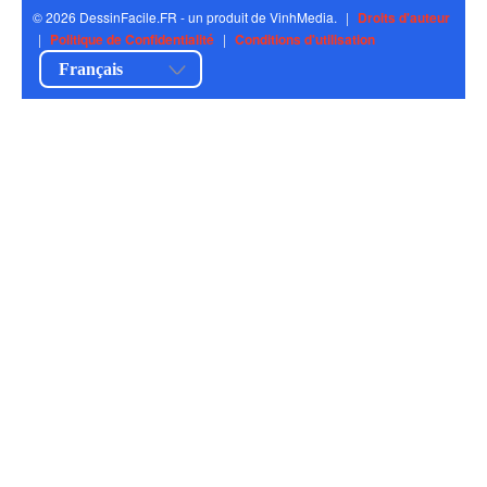
© 2026 DessinFacile.FR - un produit de VinhMedia.
|
Droits d'auteur
|
Politique de Confidentialité
|
Conditions d'utilisation
Français