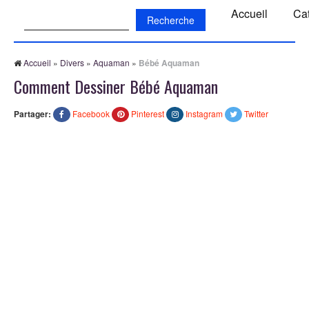
Recherche:
Accueil
Ca
Accueil
»
Divers
»
Aquaman
»
Bébé Aquaman
Comment Dessiner Bébé Aquaman
Partager:
Facebook
Pinterest
Instagram
Twitter