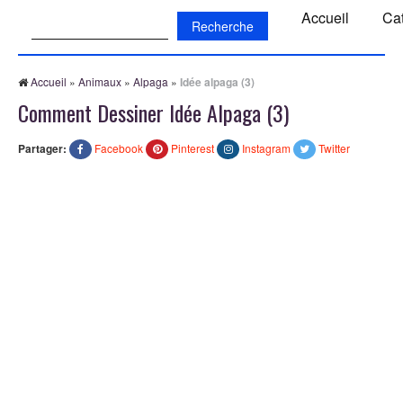
Recherche:
Accueil
Ca
Accueil
»
Animaux
»
Alpaga
»
Idée alpaga (3)
Comment Dessiner Idée Alpaga (3)
Partager:
Facebook
Pinterest
Instagram
Twitter