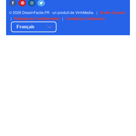
© 2026 DessinFacile.FR - un produit de VinhMedia.
|
Droits d'auteur
|
Politique de Confidentialité
|
Conditions d'utilisation
Français