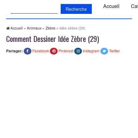
Recherche:
Accueil
Ca
Accueil
»
Animaux
»
Zèbre
»
idée zèbre (29)
Comment Dessiner Idée Zèbre (29)
Partager:
Facebook
Pinterest
Instagram
Twitter