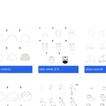
 rock (2)
idée zèbre (17)
idées rock (9)