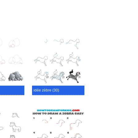
idée zèbre (30)