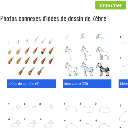
Imprimer
Photos connexes d'idées de dessin de Zèbre
idées de comète (6)
idée zèbre (25)
idées