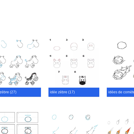
zèbre (27)
idée zèbre (17)
idées de comète