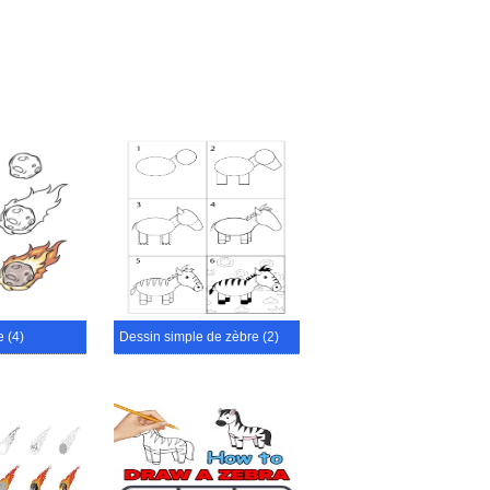
 (4)
Dessin simple de zèbre (2)