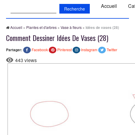
Recherche:
Accueil
Ca
Accueil
»
Plantes et d'arbres
»
Vase à fleurs
»
Idées de vases (28)
Comment Dessiner Idées De Vases (28)
Partager:
Facebook
Pinterest
Instagram
Twitter
443 views