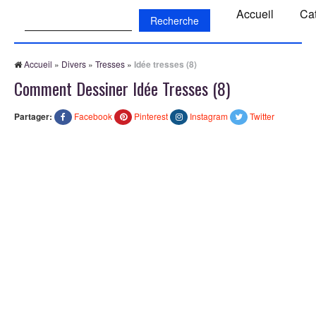
Recherche:
Accueil
Ca
Accueil
»
Divers
»
Tresses
»
Idée tresses (8)
Comment Dessiner Idée Tresses (8)
Partager:
Facebook
Pinterest
Instagram
Twitter