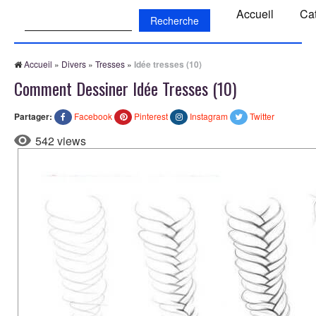
Recherche:
Accueil
Ca
Accueil
»
Divers
»
Tresses
»
Idée tresses (10)
Comment Dessiner Idée Tresses (10)
Partager:
Facebook
Pinterest
Instagram
Twitter
542 views