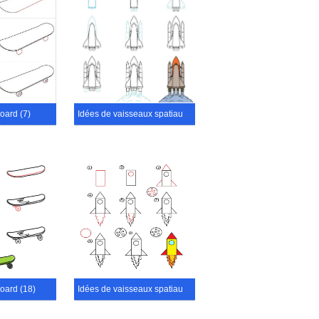
oard (7)
Idées de vaisseaux spatiaux (38)
oard (18)
Idées de vaisseaux spatiaux (14)