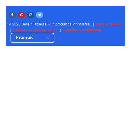
© 2026 DessinFacile.FR - un produit de VinhMedia.
|
Droits d'auteur
|
Politique de Confidentialité
|
Conditions d'utilisation
Français