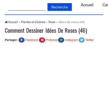
Recherche:
Accueil
Ca
Accueil
»
Plantes et d'arbres
»
Rose
»
idées de roses (46)
Comment Dessiner Idées De Roses (46)
Partager:
Facebook
Pinterest
Instagram
Twitter