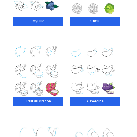
Myrtille
Chou
Fruit du dragon
Aubergine