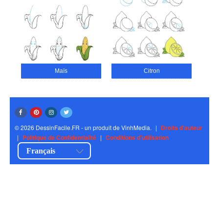
Maïs
Citron
© 2026 DessinFacile.FR - un produit de VinhMedia.
|
Droits d'auteur
|
Politique de Confidentialité
|
Conditions d'utilisation
Français