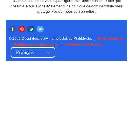
les photos qui ne devraient pas figurer sur DessinFacile.FR dès que
possible. Nous avons également une politique de confidentialité pour
protéger vos données personnelles.
© 2026 DessinFacile.FR - un produit de VinhMedia.
|
Droits d'auteur
|
Politique de Confidentialité
|
Conditions d'utilisation
Français