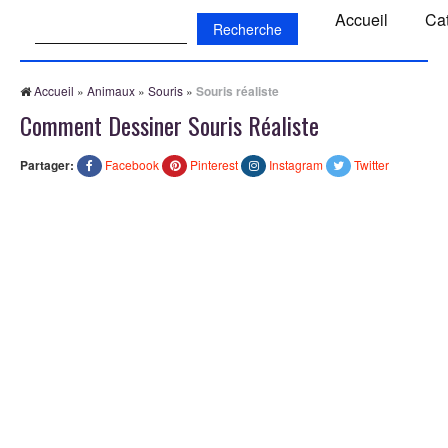
Recherche:
Accueil
Ca
Accueil
»
Animaux
»
Souris
»
Souris réaliste
Comment Dessiner Souris Réaliste
Partager:
Facebook
Pinterest
Instagram
Twitter