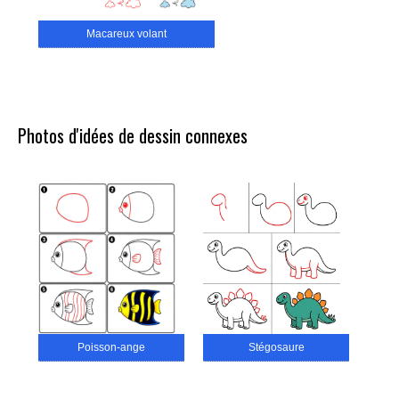
Macareux volant
Photos d'idées de dessin connexes
Poisson-ange
Stégosaure