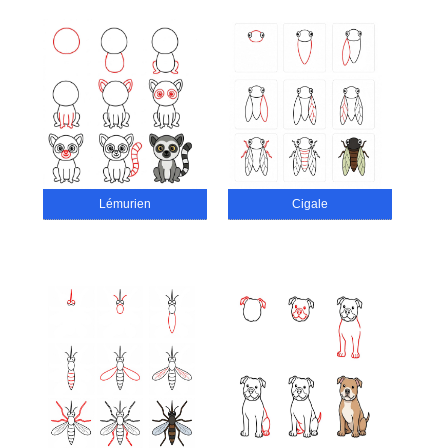
Lémurien
Cigale