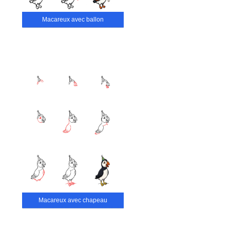
Macareux avec ballon
Macareux avec chapeau