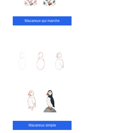
Macareux qui marche
Macareux simple