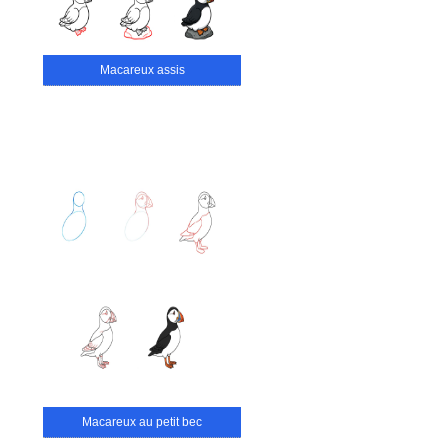
Macareux assis
Macareux au petit bec