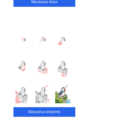
Macareux doux
Macareux endormi