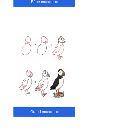
Bébé macareux
Grand macareux