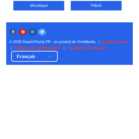
Moustique
Pitbull
© 2026 DessinFacile.FR - un produit de VinhMedia.
|
Droits d'auteur
|
Politique de Confidentialité
|
Conditions d'utilisation
Français