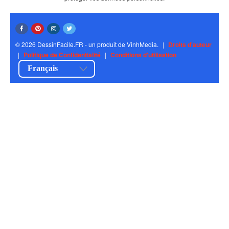
© 2026 DessinFacile.FR - un produit de VinhMedia.
|
Droits d'auteur
|
Politique de Confidentialité
|
Conditions d'utilisation
Français