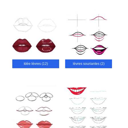
Idée lèvres (12)
lèvres souriantes (2)