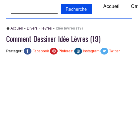
Recherche:
Accueil
Ca
Accueil
»
Divers
»
lèvres
»
Idée lèvres (19)
Comment Dessiner Idée Lèvres (19)
Partager:
Facebook
Pinterest
Instagram
Twitter