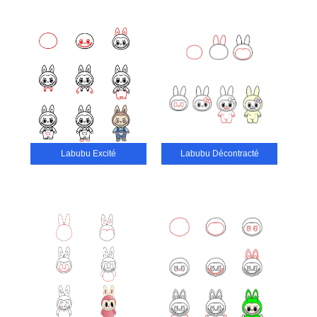
Labubu Excité
Labubu Décontracté