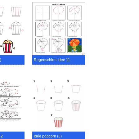
)
Regenschirm-Idee 11
12
Idée popcorn (3)