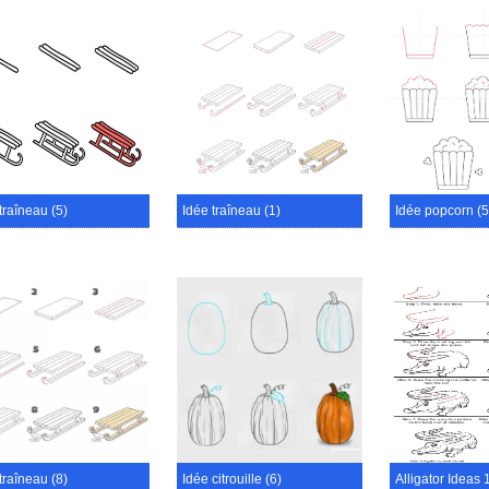
traîneau (5)
Idée traîneau (1)
Idée popcorn (5
traîneau (8)
Idée citrouille (6)
Alligator Ideas 