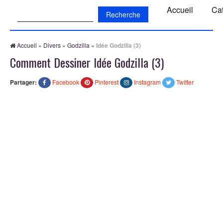
Recherche:
Accueil
Ca
Accueil
»
Divers
»
Godzilla
»
Idée Godzilla (3)
Comment Dessiner Idée Godzilla (3)
Partager:
Facebook
Pinterest
Instagram
Twitter