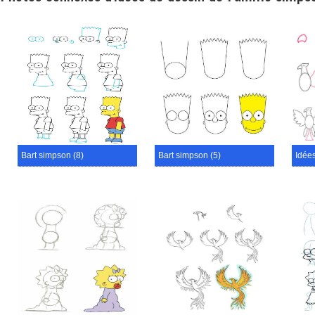
Bart simpson (8)
Bart simpson (5)
Idées