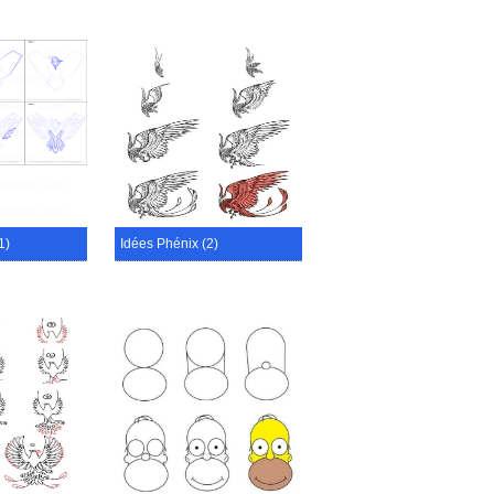
1)
Idées Phénix (2)