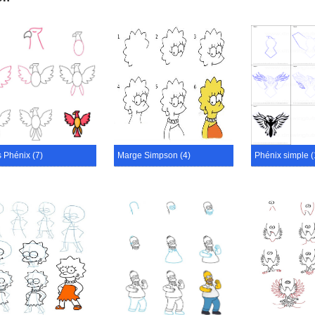
 Phénix (7)
Marge Simpson (4)
Phénix simple (