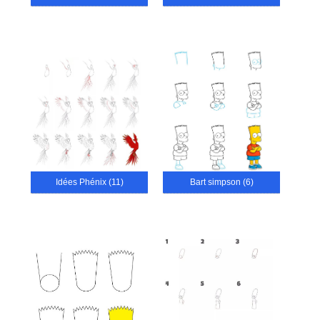
Idées Phénix (11)
Bart simpson (6)