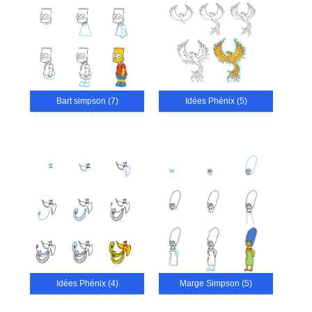
Bart simpson (7)
Idées Phénix (5)
Idées Phénix (4)
Marge Simpson (5)