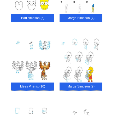
Bart simpson (5)
Marge Simpson (7)
Idées Phénix (10)
Marge Simpson (9)