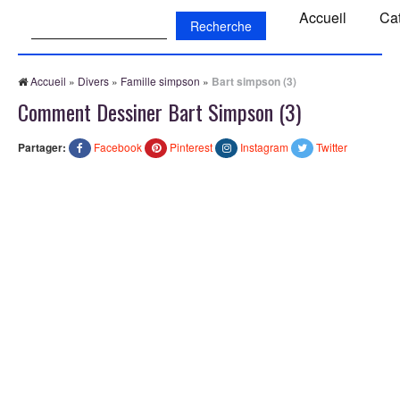
Recherche:
Accueil
Ca
Accueil
»
Divers
»
Famille simpson
»
Bart simpson (3)
Comment Dessiner Bart Simpson (3)
Partager:
Facebook
Pinterest
Instagram
Twitter