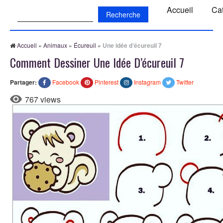
Recherche:
Accueil
Ca
Accueil
»
Animaux
»
Écureuil
»
Une idée d’écureuil 7
Comment Dessiner Une Idée D’écureuil 7
Partager:
Facebook
Pinterest
Instagram
Twitter
767 views