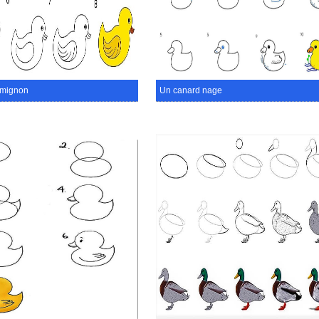
 mignon
Un canard nage