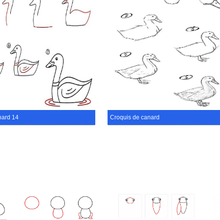
nard 14
Croquis de canard