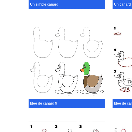
Un simple canard
Un canard 
Idée de canard 9
Idée de ca