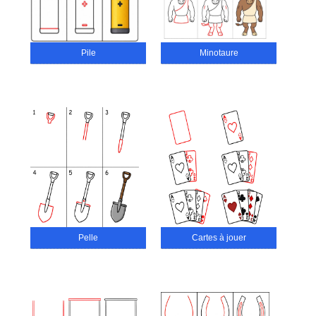
Pile
Minotaure
Pelle
Cartes à jouer