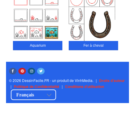
Aquarium
Fer à cheval
© 2026 DessinFacile.FR - un produit de VinhMedia.
|
Droits d'auteur
|
Politique de Confidentialité
|
Conditions d'utilisation
Français