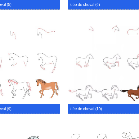
val (5)
Idée de cheval (6)
val (9)
Idée de cheval (10)