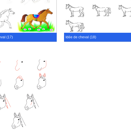
val (17)
Idée de cheval (18)