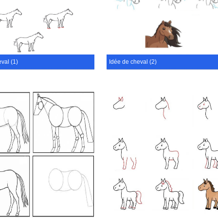
val (1)
Idée de cheval (2)