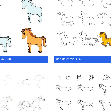
val (13)
Idée de cheval (14)