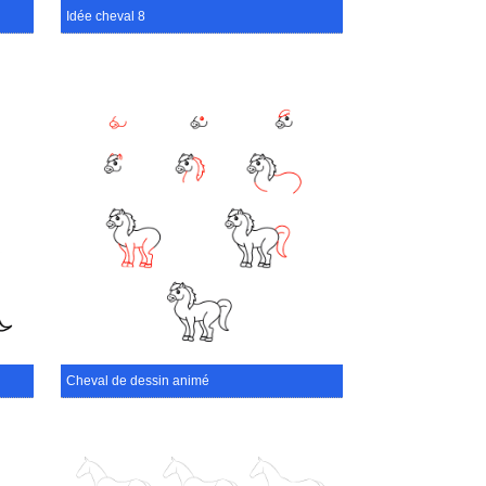
Idée cheval 8
Cheval de dessin animé