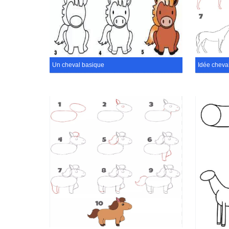
Un cheval basique
Idée cheva