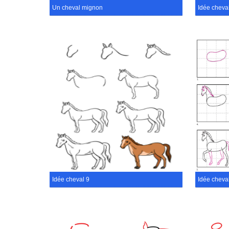
Un cheval mignon
Idée cheva
Idée cheval 9
Idée cheva