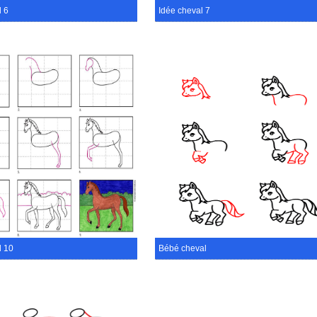
l 6
Idée cheval 7
l 10
Bébé cheval