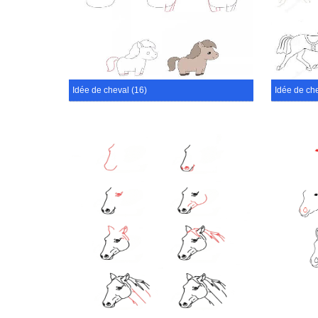
Idée de cheval (16)
Idée de che