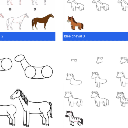
l 2
Idée cheval 3