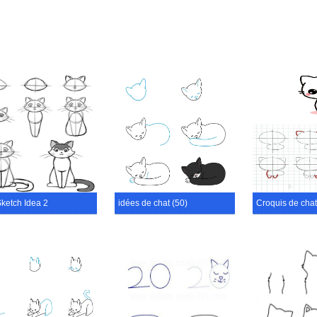
Sketch Idea 2
idées de chat (50)
Croquis de chat